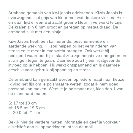
Armband gemaakt van kiwi jaspis edelstenen. Kiwis Jaspis is
overwegend licht grijs van kleur met wat donkere vlekjes. Hier
en daar lijkt er een wat zacht groene kleur in verwerkt te zijn.
De kralen zijn 8 mm groot en geregen op metaaldraad. De
armband sluit met een slotje.
Kiwi Jaspis heeft een kalmerende, beschermende en
aardende werking. Hij zou helpen bij het verminderen van
stress en je meer in evenwicht brengen. Ook werkt hij
reinigend waardoor hij in staat zou zijn negatieve energieen en
stralingen tegen te gaan. Daarmee zou hij een rustgevende
invloed op je hebben. Hij werkt ontspannend en is daarmee
geschikt voor gebruik bij spanning en stress..
De armband kan gemaakt worden op iedere maat naar keuze.
Ik vind het fijn om je polsmaat te weten, zodat ik hem goed
passend kan maken. Weet je je polsmaat niet, kies dan 1 van
de standaard maten:
S: 17 tot 18 cm
M: 18.5 tot 19.5 cm
L: 20.0 tot 21 cm
Bekijk
hier
de verdere maten informatie en geef je voorkeur
alsjeblieft aan bij opmerkingen, of via de mail.