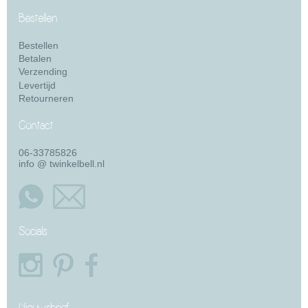
Bestellen
Bestellen
Betalen
Verzending
Levertijd
Retourneren
Contact
06-33785826
info @ twinkelbell.nl
Socials
Nieuwsbrief