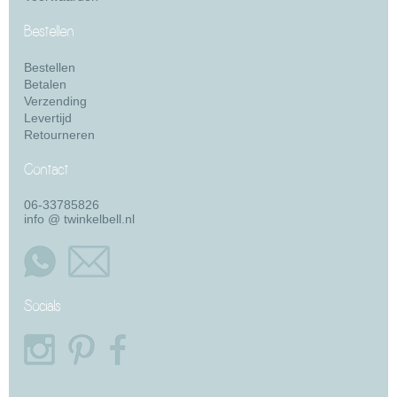
Bestellen
Bestellen
Betalen
Verzending
Levertijd
Retourneren
Contact
06-33785826
info @ twinkelbell.nl
Socials