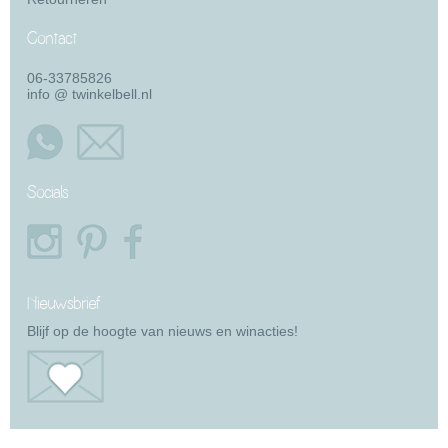
Contact
06-33785826
info @ twinkelbell.nl
Socials
Nieuwsbrief
Blijf op de hoogte van nieuws en winacties!