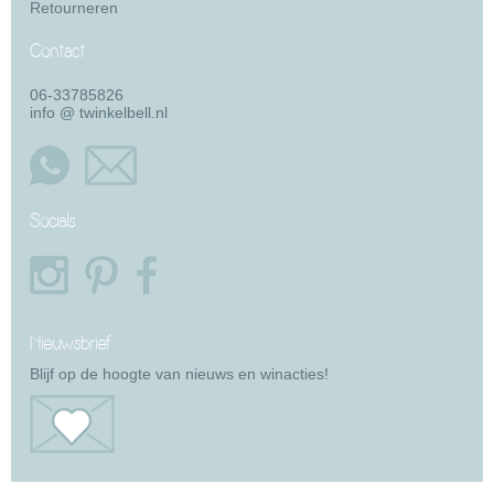
Retourneren
Contact
06-33785826
info @ twinkelbell.nl
Socials
Nieuwsbrief
Blijf op de hoogte van nieuws en winacties!